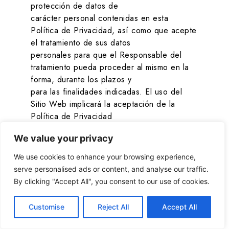
protección de datos de
carácter personal contenidas en esta
Política de Privacidad, así como que acepte
el tratamiento de sus datos
personales para que el Responsable del
tratamiento pueda proceder al mismo en la
forma, durante los plazos y
para las finalidades indicadas. El uso del
Sitio Web implicará la aceptación de la
Política de Privacidad
del mismo.
We value your privacy
Alojamientos turísticos
se reserva el derecho
We use cookies to enhance your browsing experience,
a modificar su
serve personalised ads or content, and analyse our traffic.
Política de Privacidad, de acuerdo a su
By clicking "Accept All", you consent to our use of cookies.
propio criterio, o motivado por un cambio
legislativo,
Customise
Reject All
Accept All
jurisprudencial o doctrinal de la Agencia
Española de Protección de Datos. Los